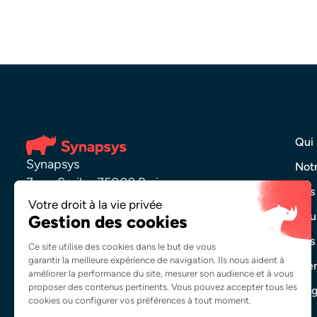
Qui
Synapsys
Notr
7 rue Scribe 75009 Paris
Nos
01 84 16 49 71
Nous
Nos 
Contactez-nous
Évè
Blo