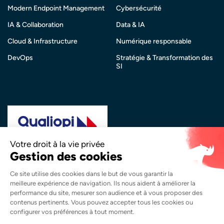
Modern Endpoint Management
Cybersécurité
IA & Collaboration
Data & IA
Cloud & Infrastructure
Numérique responsable
DevOps
Stratégie & Transformation des
SI
La certification qualité a été délivrée au titre de la
catégorie d’action suivante :
Actions de Formation
Copyright © 2026 Synapsys. Tous droits réservés.