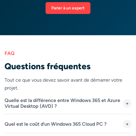
Parler à un expert
FAQ
Questions fréquentes
Tout ce que vous devez savoir avant de démarrer votre
projet.
Quelle est la différence entre Windows 365 et Azure
+
Virtual Desktop (AVD) ?
Windows 365 est une offre simple : un Cloud PC
Quel est le coût d’un Windows 365 Cloud PC ?
+
dédié par utilisateur, à prix fixe mensuel, géré via
Intune. AVD est plus flexible et économique à grande