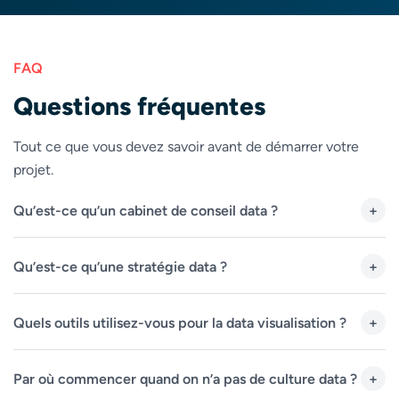
FAQ
Questions fréquentes
Tout ce que vous devez savoir avant de démarrer votre
projet.
Qu’est-ce qu’un cabinet de conseil data ?
+
Un cabinet de conseil data accompagne les
Qu’est-ce qu’une stratégie data ?
+
organisations dans la valorisation de leurs données :
définition de la stratégie data, mise en place de la
Une stratégie data est le plan directeur qui définit
gouvernance, déploiement de solutions d’analyse et
Quels outils utilisez-vous pour la data visualisation ?
+
comment votre organisation collecte, gère, analyse et
de data visualisation, formation des équipes et
valorise ses données pour atteindre ses objectifs
Nous travaillons principalement avec Microsoft Power
acculturation data. Contrairement à une ESN
business. Elle couvre la gouvernance data (qui
Par où commencer quand on n’a pas de culture data ?
+
BI et Microsoft Fabric, mais aussi avec Tableau,
généraliste, un cabinet de conseil data combine
possède les données, comment elles sont gérées), les