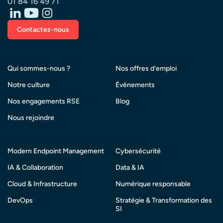
01 84 16 49 71
l’infrastructure Exchange on-premise.
Contactez-nous
Qui sommes-nous ?
Nos offres d’emploi
Notre culture
Évènements
Nos engagements RSE
Blog
Nous rejoindre
Modern Endpoint Management
Cybersécurité
IA & Collaboration
Data & IA
Cloud & Infrastructure
Numérique responsable
DevOps
Stratégie & Transformation des
SI