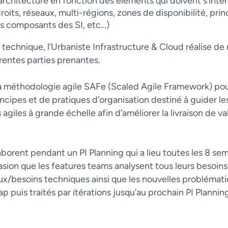
architecture en fonction des éléments qui doivent s’int
droits, réseaux, multi-régions, zones de disponibilité, pri
ts composants des SI, etc…)
 technique, l’Urbaniste Infrastructure & Cloud réalise de
érentes parties prenantes.
 la méthodologie agile SAFe (Scaled Agile Framework) po
incipes et de pratiques d’organisation destiné à guider l
les à grande échelle afin d’améliorer la livraison de val
aborent pendant un PI Planning qui a lieu toutes les 8 se
asion que les features teams analysent tous leurs besoins 
ux/besoins techniques ainsi que les nouvelles problémat
 puis traités par itérations jusqu’au prochain PI Plannin