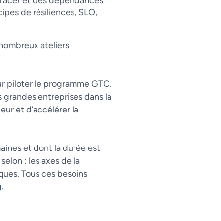
erfacer et des dépendances
ncipes de résiliences, SLO,
 nombreux ateliers
ur piloter le programme GTC.
es grandes entreprises dans la
eur et d’accélérer la
maines et dont la durée est
selon : les axes de la
iques. Tous ces besoins
g.