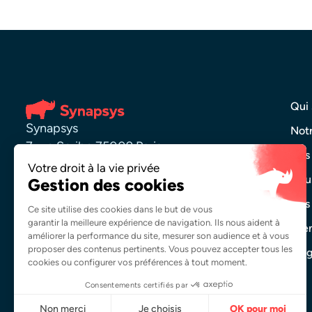
Qui
Synapsys
Notr
7 rue Scribe 75009 Paris
Nos
01 84 16 49 71
Nous
Nos 
Contactez-nous
Évè
Blo