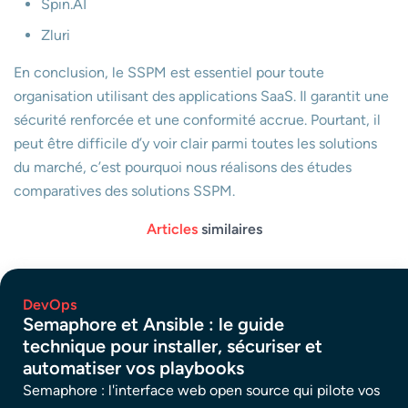
Spin.AI
Zluri
En conclusion, le SSPM est essentiel pour toute
organisation utilisant des applications SaaS. Il garantit une
sécurité renforcée et une conformité accrue. Pourtant, il
peut être difficile d’y voir clair parmi toutes les solutions
du marché, c’est pourquoi nous réalisons des études
comparatives des solutions SSPM.
Articles
similaires
DevOps
Semaphore et Ansible : le guide
technique pour installer, sécuriser et
automatiser vos playbooks
Semaphore : l'interface web open source qui pilote vos