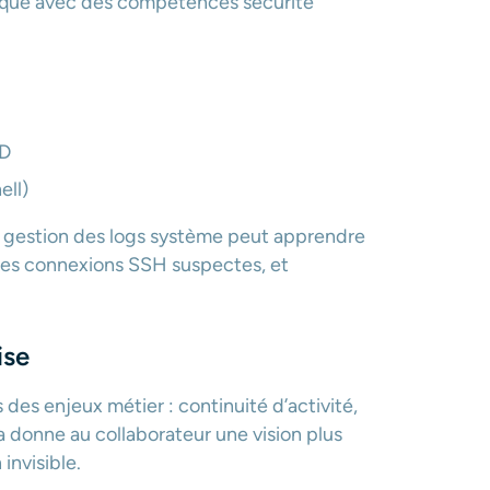
hnique avec des compétences sécurité
PD
ell)
la gestion des logs système peut apprendre
u des connexions SSH suspectes, et
ise
es enjeux métier : continuité d’activité,
la donne au collaborateur une vision plus
invisible.