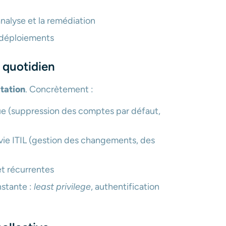
nalyse et la remédiation
s déploiements
u quotidien
itation
. Concrètement :
e (suppression des comptes par défaut,
 vie ITIL (gestion des changements, des
et récurrentes
nstante :
least privilege
, authentification