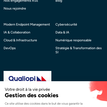
Nos engagements RSE
Blog
Nous rejoindre
Modern Endpoint Management
Cybersécurité
IA & Collaboration
Data & IA
Cloud & Infrastructure
Numérique responsable
DevOps
Stratégie & Transformation des
SI
La certification qualité a été délivrée au titre de la
catégorie d’action suivante :
Actions de Formation