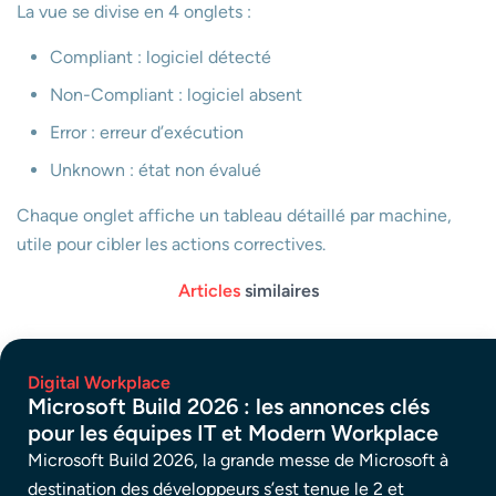
La vue se divise en 4 onglets :
Compliant : logiciel détecté
Non-Compliant : logiciel absent
Error : erreur d’exécution
Unknown : état non évalué
Chaque onglet affiche un tableau détaillé par machine,
utile pour cibler les actions correctives.
Articles
similaires
Digital Workplace
Microsoft Build 2026 : les annonces clés
pour les équipes IT et Modern Workplace
Microsoft Build 2026, la grande messe de Microsoft à
destination des développeurs s’est tenue le 2 et