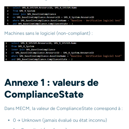
Machines sans le logiciel (non-compliant) :
Annexe 1 : valeurs de
ComplianceState
Dans MECM, la valeur de ComplianceState correspond à :
0 → Unknown (jamais évalué ou état inconnu)