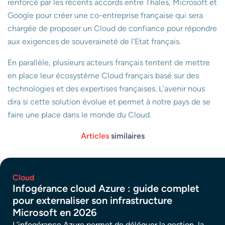
renforcé par les récents accords entre Thales, Microsoft et
Google pour créer une co-entreprise française qui sera
chargée de proposer un Cloud de confiance pour répondre
aux exigences de souveraineté de l’Etat français.
En parallèle, plusieurs acteurs français tentent de mettre
en place leur écosystème Cloud français basé sur des
technologies et des expertises françaises. L’avenir nous
dira si cette solution évolue et permet à notre pays de se
faire une place dans le monde du Cloud.
Articles
similaires
Cloud
Infogérance cloud Azure : guide complet
pour externaliser son infrastructure
Microsoft en 2026
L’infogérance Azure permet de déléguer la gestion, la