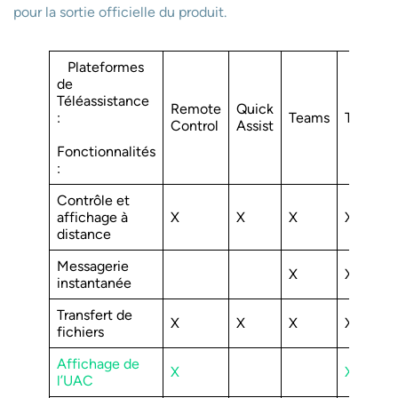
pour la sortie officielle du produit.
Plateformes
de
Téléassistance
Remote
Quick
:
Teams
TeamVi
Control
Assist
Fonctionnalités
:
Contrôle et
affichage à
X
X
X
X
distance
Messagerie
X
X
instantanée
Transfert de
X
X
X
X
fichiers
Affichage de
X
X
l’UAC