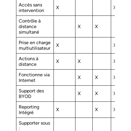
Accès sans
X
X
intervention
Contrôle à
distance
X
X
simultané
Prise en charge
X
X
multiutilisateur
Actions à
X
X
X
distance
Fonctionne via
X
X
X
Internet
Support des
X
X
X
BYOD
Reporting
X
X
X
Intégré
Supporter sous
: