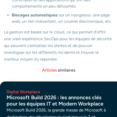
comportements un peu détournés.
Blocages automatiques
sur un navigateur, une page
web, un lien malveillant, un courrier électronique, etc.
La gestion est basée sur le cloud, ce qui permet d’offrir
une vraie expérience SecOps pour les équipes de sécurité
qui peuvent centraliser les alertes et de pouvoir
investiguer sur les différents incidents et trouver le
meilleur moyen d’y répondre.
Articles
similaires
Digital Workplace
Microsoft Build 2026 : les annonces clés
pour les équipes IT et Modern Workplace
Microsoft Build 2026, la grande messe de Microsoft à
destination des développeurs s’est tenue le 2 et