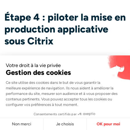
Étape 4 : piloter la mise en
production applicative
sous Citrix
Monitoring du déploiement
Pendant toute la durée du déploiement, une surveillance
active de la console SCCM (ou de l’outil de déploiement
équivalent) est indispensable :
Suivi en temps réel du statut d’installation sur chaque
serveur du silo (succès, erreur, en attente).
Vérification des journaux d’installation (logs SCCM,
logs applicatifs spécifiques) en cas d’anomalie.