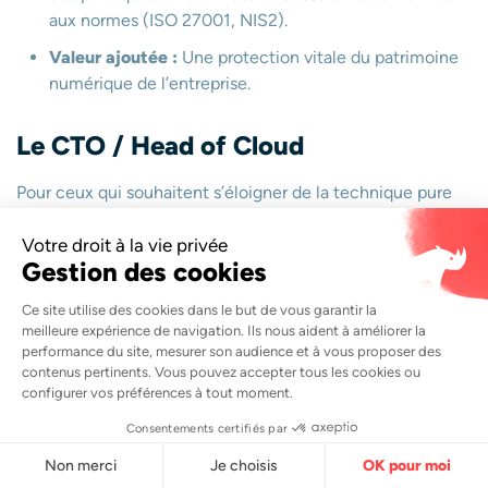
aux normes (ISO 27001, NIS2).
Valeur ajoutée :
Une protection vitale du patrimoine
numérique de l’entreprise.
Le CTO / Head of Cloud
Pour ceux qui souhaitent s’éloigner de la technique pure
pour diriger des hommes et des budgets.
Son rôle :
Piloter la stratégie cloud globale d’une
entreprise, gérer les partenariats avec les fournisseurs
(AWS, Azure, GCP) et manager les équipes
d’
ingénieurs cloud
.
Le
salaire d’un ingénieur
cloud en 2026