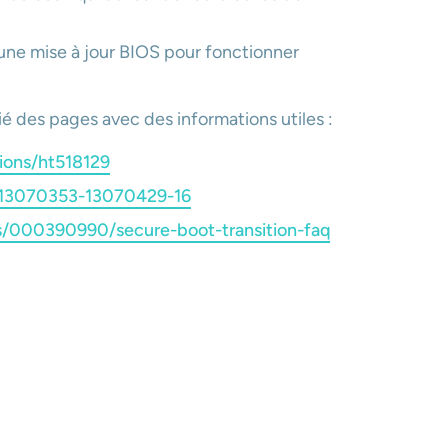
ne mise à jour BIOS pour fonctionner
ié des pages avec des informations utiles :
tions/ht518129
h_13070353-13070429-16
s/000390990/secure-boot-transition-faq