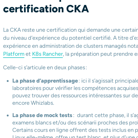
certification CKA
La CKA reste une certification qui demande une certain
du niveau d’expérience du potentiel certifié. A titre d’
expérience en administration de clusters managés n
Platform
et
K8s Rancher
, la préparation peut prendre e
Celle-ci s’articule en deux phases :
La phase d’apprentissage
: ici il s’agissait princ
laboratoires pour vérifier les compétences acquise
pouvez trouver des ressources intéressantes sur de
encore Whizlabs.
La phase de mock tests
: durant cette phase, il s’
examens blancs et/ou des scénarii proches des pr
Certains cours en ligne offrent des tests inclus en p
Linux elle-même, offre un test blanc, et plus d’une 