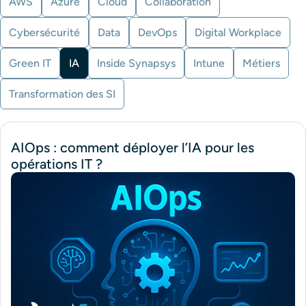
AWS
Azure
Cloud
Collaboration
Cybersécurité
Data
DevOps
Digital Workplace
Green IT
IA
Inside Synapsys
Intune
Métiers
Transformation des SI
AIOps : comment déployer l’IA pour les
opérations IT ?