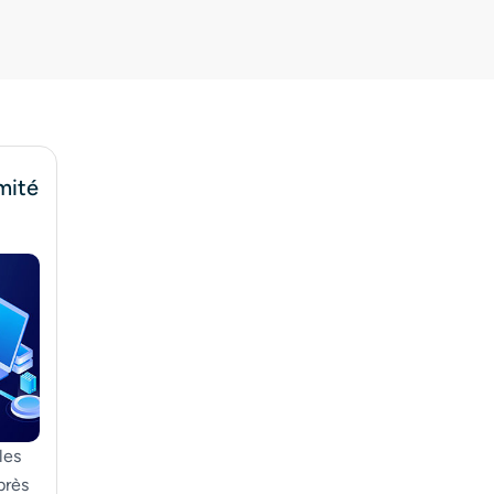
mité
les
près